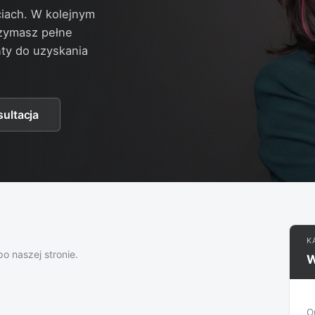
iach. W kolejnym
rzymasz pełne
ty do uzyskania
ultacja
K
o naszej stronie.
W
O