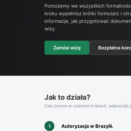
Pomożemy we wszystkich formalnośc
kroku wypełnisz krótki formularz i ot
informacje, jak przygotować dokumen
wizy.
Zamów wizę
Bezpłatna kons
Jak to działa?
Cały proces w czterech krokach, większość p
Autoryzacja w Brazylii
.
1