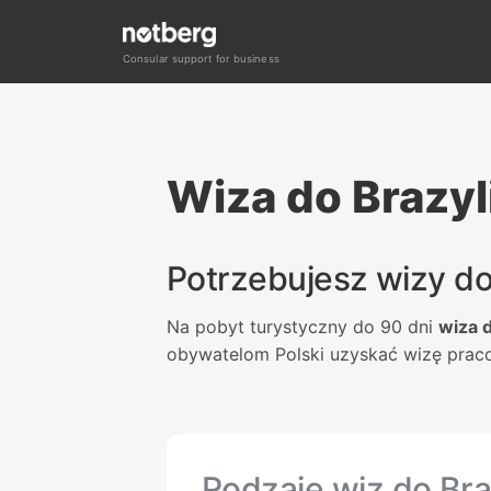
Przejdź
do
Consular support for business
treści
Wiza do Brazyl
Potrzebujesz wizy do 
Na pobyt turystyczny do 90 dni
wiza d
obywatelom Polski uzyskać wizę pra
Rodzaje wiz do Braz