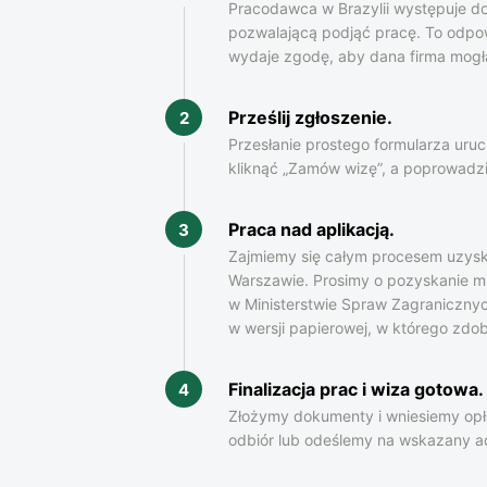
Pracodawca w Brazylii występuje do 
pozwalającą podjąć pracę. To odpow
wydaje zgodę, aby dana firma mogł
Prześlij zgłoszenie
.
2
Przesłanie prostego formularza uru
kliknąć „Zamów wizę”, a poprowadz
Praca nad aplikacją.
3
Zajmiemy się całym procesem uzyska
Warszawie. Prosimy o pozyskanie m
w Ministerstwie Spraw Zagranicznyc
w wersji papierowej, w którego zd
Finalizacja prac i wiza gotowa.
4
Złożymy dokumenty i wniesiemy opła
odbiór lub odeślemy na wskazany a