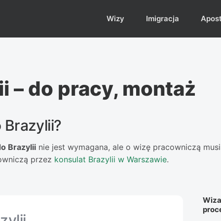
Wizy
Imigracja
Aposti
ii – do pracy, montaż
Brazylii?
o Brazylii
nie jest wymagana, ale o wizę pracowniczą mus
cowniczą przez
konsulat Brazylii w Warszawie
.
Wiza 
proc
ylii