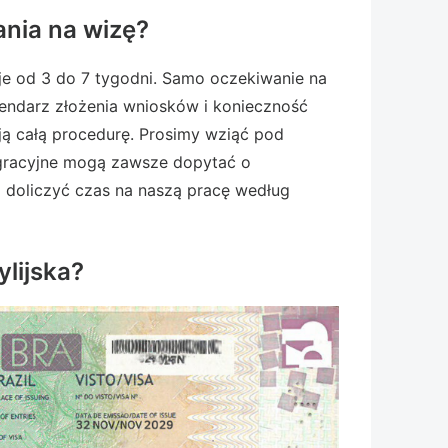
ania na wizę?
je od 3 do 7 tygodni. Samo oczekiwanie na
alendarz złożenia wniosków i konieczność
ją całą procedurę. Prosimy wziąć pod
igracyjne mogą zawsze dopytać o
 doliczyć czas na naszą pracę według
lijska?