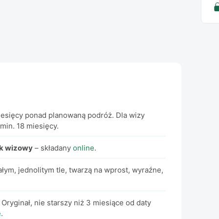
sięcy ponad planowaną podróż. Dla wizy
min. 18 miesięcy.
ek wizowy
– składany
online
.
ałym, jednolitym tle, twarzą na wprost, wyraźne,
. Oryginał, nie starszy niż 3 miesiące od daty
e
.