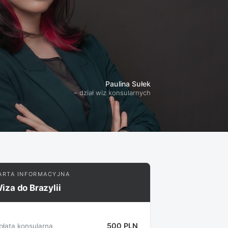
Paulina Sułek
– dział wiz konsularnych
ARTA INFORMACYJNA
iza do Brazylii
500 PLN
płata konsularna