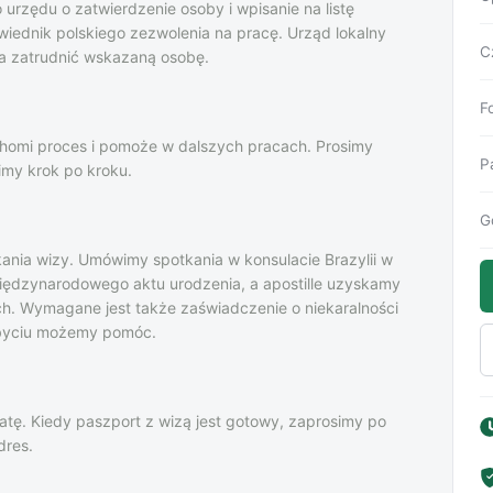
urzędu o zatwierdzenie osoby i wpisanie na listę
iednik polskiego zezwolenia na pracę. Urząd lokalny
Cz
a zatrudnić wskazaną osobę.
F
chomi proces i pomoże w dalszych pracach. Prosimy
P
imy krok po kroku.
G
nia wizy. Umówimy spotkania w konsulacie Brazylii w
iędzynarodowego aktu urodzenia, a apostille uzyskamy
h. Wymagane jest także zaświadczenie o niekaralności
obyciu możemy pomóc.
tę. Kiedy paszport z wizą jest gotowy, zaprosimy po
dres.