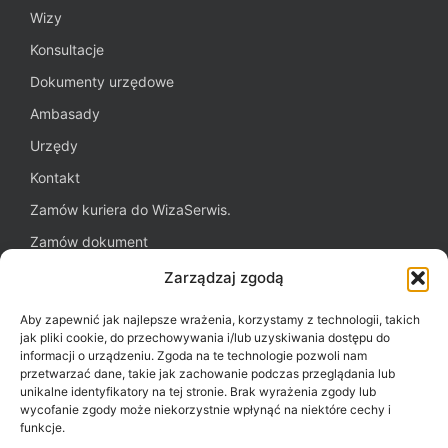
Wizy
Konsultacje
Dokumenty urzędowe
Ambasady
Urzędy
Kontakt
Zamów kuriera do WizaSerwis.
Zamów dokument
Oferta dla firm
Zarządzaj zgodą
Blog WizaSerwis.pl
Aby zapewnić jak najlepsze wrażenia, korzystamy z technologii, takich
Polityka plików cookies (EU)
jak pliki cookie, do przechowywania i/lub uzyskiwania dostępu do
informacji o urządzeniu. Zgoda na te technologie pozwoli nam
przetwarzać dane, takie jak zachowanie podczas przeglądania lub
unikalne identyfikatory na tej stronie. Brak wyrażenia zgody lub
Potrzebujesz pomocy?
wycofanie zgody może niekorzystnie wpłynąć na niektóre cechy i
funkcje.