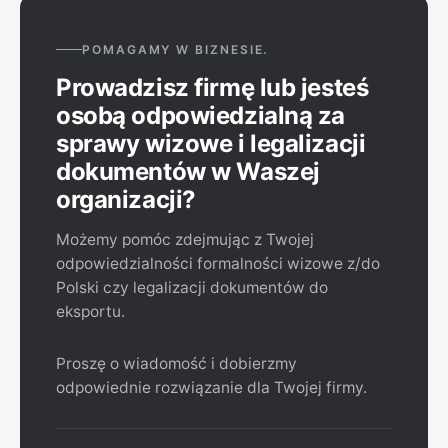
szczepienia przeciwko żółtej febrze są jednorazowe i
bezterminowe. Nie ma konieczności ich powtarzania
POMAGAMY W BIZNESIE.
nawet, jeśli były zrobione wiele lat temu i opatrzone
Prowadzisz firmę lub jesteś
jeszcze datą ważności.
osobą odpowiedzialną za
sprawy wizowe i legalizacji
dokumentów w Waszej
organizacji?
Możemy pomóc zdejmując z Twojej
odpowiedzialności formalności wizowe z/do
Polski czy legalizacji dokumentów do
eksportu.
Proszę o wiadomość i dobierzmy
odpowiednie rozwiązanie dla Twojej firmy.