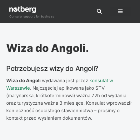
Przejdź
do
Consular support for business
Menu
treści
Wiza do Angoli.
Potrzebujesz wizy do Angoli?
Wiza do Angoli
wydawana jest przez
konsulat w
Warszawie
. Najczęściej aplikowana jako STV
(marynarska, krótkoterminowa) ważna 72h od wydania
oraz turystyczna ważna 3 miesiące. Konsulat wprowadził
konieczność osobistego stawiennictwa – prosimy o
kontakt przed wysłaniem dokumentów.