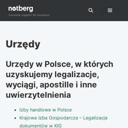
Przejdź
do
Consular support for business
Menu
treści
Urzędy
Urzędy w Polsce, w których
uzyskujemy legalizacje,
wyciągi,
apostille
i inne
uwierzytelnienia
Izby handlowe w Polsce
Krajowa Izba Gospodarcza – Legalizacja
dokumentów w KIG