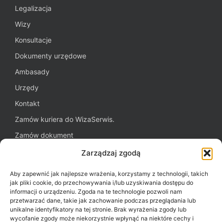
Legalizacja
Wizy
Konsultacje
Dokumenty urzędowe
Ambasady
Urzędy
Kontakt
Zamów kuriera do WizaSerwis.
Zamów dokument
Oferta dla firm
Zarządzaj zgodą
Blog WizaSerwis.pl
Aby zapewnić jak najlepsze wrażenia, korzystamy z technologii, takich
Polityka plików cookies (EU)
jak pliki cookie, do przechowywania i/lub uzyskiwania dostępu do
informacji o urządzeniu. Zgoda na te technologie pozwoli nam
przetwarzać dane, takie jak zachowanie podczas przeglądania lub
unikalne identyfikatory na tej stronie. Brak wyrażenia zgody lub
Potrzebujesz pomocy?
wycofanie zgody może niekorzystnie wpłynąć na niektóre cechy i