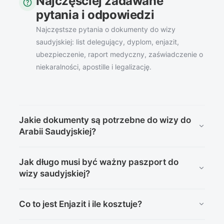
Najczęściej zadawane
help
pytania i odpowiedzi
Najczęstsze pytania o dokumenty do wizy
saudyjskiej: list delegujący, dyplom, enjazit,
ubezpieczenie, raport medyczny, zaświadczenie o
niekaralności, apostille i legalizację.
Jakie dokumenty są potrzebne do wizy do
Arabii Saudyjskiej?
Zależy od rodzaju wizy. Do wizy biznesowej i
Jak długo musi być ważny paszport do
pracowniczej zwykle potrzebne są: list delegujący w
wizy saudyjskiej?
języku angielskim, ważny paszport, rejestracja w
systemie Enjazit z ubezpieczeniem, a w części
Paszport musi być ważny co najmniej 6 miesięcy od
przypadków dyplom potwierdzający kwalifikacje,
Co to jest Enjazit i ile kosztuje?
planowanej daty wjazdu i mieć wolne strony na wizę i
raport medyczny oraz zaświadczenie o niekaralności.
pieczęcie.