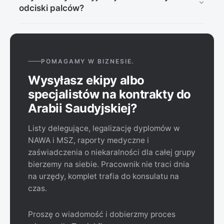
rodzajach wiz. Musi być wykonany w akceptowanej
wnioskiem.
odciski palców?
placówce, sporządzony w języku angielskim, z
wypełnionymi wszystkimi polami, podpisem i pieczęcią
Od 25 listopada 2024 konsulat Arabii Saudyjskiej w
uprawnionej osoby oraz przytwierdzonym zdjęciem
Warszawie pobiera odciski palców przy części wiz.
pacjenta.
Procedura nie dotyczy turystycznych wiz
POMAGAMY W BIZNESIE.
elektronicznych i jest wprowadzana stopniowo dla
Wysyłasz ekipy albo
kolejnych rodzajów wiz.
specjalistów na kontrakty do
Arabii Saudyjskiej?
Listy delegujące, legalizację dyplomów w
NAWA i MSZ, raporty medyczne i
zaświadczenia o niekaralności dla całej grupy
bierzemy na siebie. Pracownik nie traci dnia
na urzędy, komplet trafia do konsulatu na
czas.
Proszę o wiadomość i dobierzmy proces