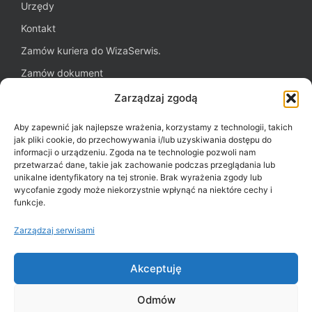
Urzędy
Kontakt
Zamów kuriera do WizaSerwis.
Zamów dokument
Oferta dla firm
Zarządzaj zgodą
Blog WizaSerwis.pl
Aby zapewnić jak najlepsze wrażenia, korzystamy z technologii, takich
Polityka plików cookies (EU)
jak pliki cookie, do przechowywania i/lub uzyskiwania dostępu do
informacji o urządzeniu. Zgoda na te technologie pozwoli nam
przetwarzać dane, takie jak zachowanie podczas przeglądania lub
unikalne identyfikatory na tej stronie. Brak wyrażenia zgody lub
Potrzebujesz pomocy?
wycofanie zgody może niekorzystnie wpłynąć na niektóre cechy i
funkcje.
+48 22 243 43 43
Zarządzaj serwisami
Przejdź na
Notberg.com
Akceptuję
Odmów