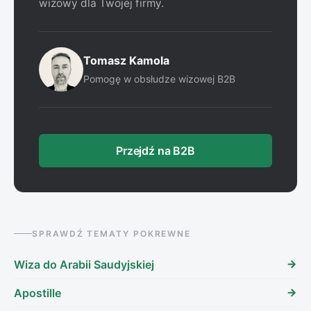
wizowy dla Twojej firmy.
Tomasz Kamola
Pomogę w obsłudze wizowej B2B
Przejdź na B2B
SPRAWDŹ TEMATY POKREWNE
Wiza do Arabii Saudyjskiej
Apostille