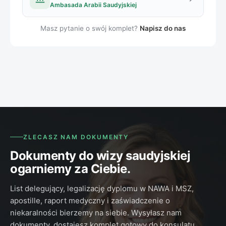
Ambasada Arabii Saudyjskiej
Masz pytanie o swój komplet?
Napisz do nas
ZLECASZ NAM DOKUMENTY
Dokumenty do wizy saudyjskiej
ogarniemy za Ciebie.
List delegujący, legalizację dyplomu w NAWA i MSZ,
apostille, raport medyczny i zaświadczenie o
niekaralności bierzemy na siebie. Wysyłasz nam
dokumenty, dostajesz komplet gotowy do konsulatu.