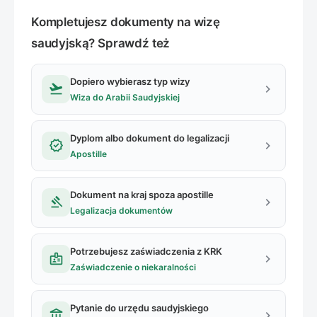
Kompletujesz dokumenty na wizę
saudyjską? Sprawdź też
Dopiero wybierasz typ wizy
flight_takeoff
chevron_right
Wiza do Arabii Saudyjskiej
Dyplom albo dokument do legalizacji
verified
chevron_right
Apostille
Dokument na kraj spoza apostille
gavel
chevron_right
Legalizacja dokumentów
Potrzebujesz zaświadczenia z KRK
badge
chevron_right
Zaświadczenie o niekaralności
Pytanie do urzędu saudyjskiego
account_balance
chevron_right