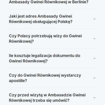
Ambasady Gwinei Równikowej w Berlinie?
Sekcja konsularna przyjmuje interesantów od
Jaki jest adres Ambasady Gwinei
poniedziałku do środy w godzinach 9:00–12:00, a we
Równikowej obsługującej Polskę?
czwartki i piątki w godzinach 12:00–15:00.
Ambasada mieści się przy Rohlfsstraße 17-19, 14195
Czy Polacy potrzebują wizy do Gwinei
Berlin (Niemcy). Tel.: +49 30 886 638 77.
Równikowej?
Tak, wiza jest wymagana. Ambasada wydaje
Ile kosztuje legalizacja dokumentu do
pozwolenia na wjazd po opłaceniu 120 euro.
Gwinei Równikowej?
Dokumenty należy składać co najmniej 15 dni przed
planowaną podróżą.
Legalizacja dokumentu prywatnego kosztuje 20 euro, a
Czy do Gwinei Równikowej wystarczy
dokumentu handlowego 390 euro.
apostille?
Nie. Gwinea Równikowa nie honoruje uproszczonej
Czy przed wizytą w Ambasadzie Gwinei
procedury apostille — dokumenty muszą być
Równikowej trzeba się umówić?
poświadczone przez placówkę dyplomatyczną.