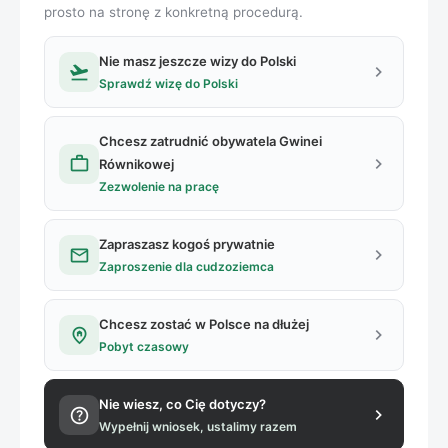
prosto na stronę z konkretną procedurą.
Nie masz jeszcze wizy do Polski
flight_takeoff
chevron_right
Sprawdź wizę do Polski
Chcesz zatrudnić obywatela Gwinei
work
chevron_right
Równikowej
Zezwolenie na pracę
Zapraszasz kogoś prywatnie
mail
chevron_right
Zaproszenie dla cudzoziemca
Chcesz zostać w Polsce na dłużej
home_pin
chevron_right
Pobyt czasowy
Nie wiesz, co Cię dotyczy?
help
chevron_right
Wypełnij wniosek, ustalimy razem