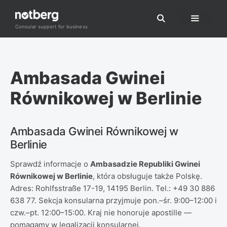
Przejdź
do
Consular support for business
Menu
treści
Ambasada Gwinei
Równikowej w Berlinie
Ambasada Gwinei Równikowej w
Berlinie
Sprawdź informacje o
Ambasadzie Republiki Gwinei
Równikowej w Berlinie
, która obsługuje także Polskę.
Adres: Rohlfsstraße 17-19, 14195 Berlin. Tel.: +49 30 886
638 77. Sekcja konsularna przyjmuje pon.–śr. 9:00–12:00 i
czw.–pt. 12:00–15:00. Kraj nie honoruje apostille —
pomagamy w legalizacji konsularnej.