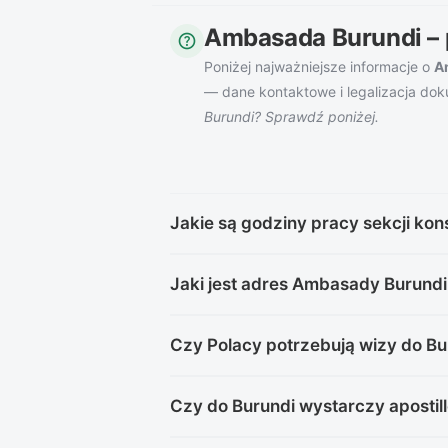
Ambasada Burundi – 
help
Poniżej najważniejsze informacje o
A
— dane kontaktowe i legalizacja do
Burundi? Sprawdź poniżej.
Jakie są godziny pracy sekcji kon
Konsulat pracuje od poniedziałku do czw
Jaki jest adres Ambasady Burundi
piątki 9:00–13:30 i 14:00–16:00.
Ambasada Republiki Burundi mieści się prz
Czy Polacy potrzebują wizy do Bu
+49 30 2345670.
Tak — obywatele wszystkich krajów (poz
Czy do Burundi wystarczy apostil
Brazylią) muszą ubiegać się o wizę prze