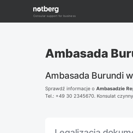
Przejdź
do
Consular support for business
treści
Ambasada Bur
Ambasada Burundi w 
Sprawdź informacje o
Ambasadzie Repu
Tel.: +49 30 2345670. Konsulat czynny 
Legalizacja dokum