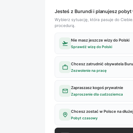
Jesteś z Burundi i planujesz pobyt
Wybierz sytuację, która pasuje do Ciebie
procedurą.
Nie masz jeszcze wizy do Polski
flight_takeoff
Sprawdź wizę do Polski
Chcesz zatrudnić obywatela Buru
work
Zezwolenie na pracę
Zapraszasz kogoś prywatnie
mail
Zaproszenie dla cudzoziemca
Chcesz zostać w Polsce na dłuże
home_pin
Pobyt czasowy