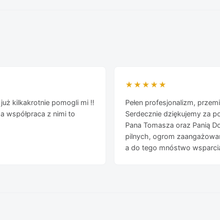
★★★★★
uż kilkakrotnie pomogli mi !!
Pełen profesjonalizm, przemił
a współpraca z nimi to
Serdecznie dziękujemy za p
Pana Tomasza oraz Panią Do
pilnych, ogrom zaangażowani
a do tego mnóstwo wsparcia