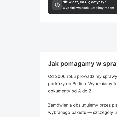
Nie wiesz, co Cię dotyczy?
help
Wypełnij wniosek, ustalimy razem
Jak pomagamy w spra
Od 2006 roku prowadzimy sprawy 
podróży do Berlina. Wypełniamy f
dokumenty od A do Z.
Zamówienia obsługujemy przez pla
wybranego pakietu — szczegóły us