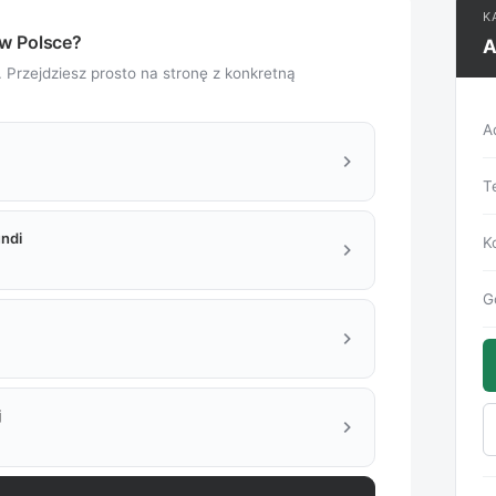
K
 w Polsce?
A
. Przejdziesz prosto na stronę z konkretną
A
chevron_right
T
ndi
K
chevron_right
G
chevron_right
j
chevron_right