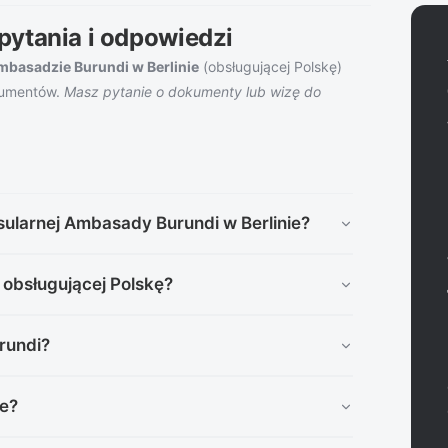
pytania i odpowiedzi
mbasadzie Burundi w Berlinie
(obsługującej Polskę)
kumentów.
Masz pytanie o dokumenty lub wizę do
sularnej Ambasady Burundi w Berlinie?
artku w godzinach 9:00–13:30 i 14:00–17:00, a w
 obsługującej Polskę?
y Berliner Strasse 36, 10715 Berlin (Niemcy). Tel.:
rundi?
a DR Konga, Rwandą, Ugandą, Tanzanią, Kenią i
le?
d przyjazdem do Burundi.