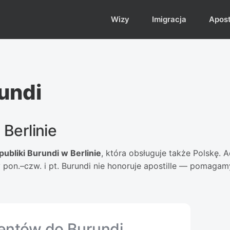
Wizy
Imigracja
Aposti
undi
Berlinie
bliki Burundi w Berlinie
, która obsługuje także Polskę. Ad
pon.–czw. i pt. Burundi nie honoruje apostille — pomagamy 
entów do Burundi