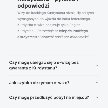
odpowiedzi
Wizy do Irackiego Kurdystanu różnią się od tych
wymaganych do wjazdu do Iraku federalnego.
Kurdyjska e-wiza obejmuje tylko Region
Kurdystanu.
Potrzebujesz
wizy do Irackiego
Kurdystanu
? Sprawdź poniższe wiadomości.
Czy mogę ubiegać się o e-wizę bez
gwaranta z Kurdystanu?
Tak, obywatele Polski mogą uzyskać e-wizę bez
Jak szybko otrzymam e-wizę?
potrzeby posiadania gwaranta.
E-wiza jest najczęściej wydawana automatycznie w
Czy mogę przedłużyć pobyt na miejscu?
ciągu 1-2 dni po poprawnym złożeniu wniosku, jednak
może potrwać dłużej, jeśli wymagane są dodatkowe