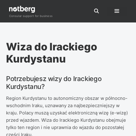
Przejdź
do
Consular support for business
Menu
treści
Wiza do Irackiego
Kurdystanu
Potrzebujesz wizy do Irackiego
Kurdystanu?
Region Kurdystanu to autonomiczny obszar w północno-
wschodnim Iraku, uznawany za najbezpieczniejszy w
kraju. Polacy muszą uzyskać elektroniczną wizę (e-wizę)
przed wjazdem. Wiza do Irackiego Kurdystanu obejmuje
tylko ten region i nie uprawnia do wjazdu do pozostałej
części Iraku.