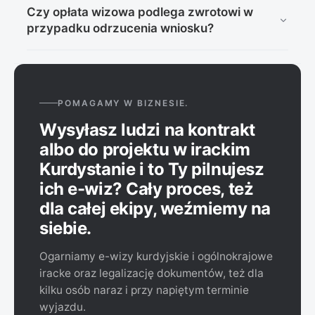
Tak, istnieje możliwość przedłużenia wizy na miejscu,
wyjaśnienia.
Czy opłata wizowa podlega zwrotowi w
w odpowiednich urzędach.
przypadku odrzucenia wniosku?
Nie, opłata jest administracyjna i nie podlega zwrotowi.
POMAGAMY W BIZNESIE.
Wysyłasz ludzi na kontrakt
albo do projektu w irackim
Kurdystanie i to Ty pilnujesz
ich e-wiz? Cały proces, też
dla całej ekipy, weźmiemy na
siebie.
Ogarniamy e-wizy kurdyjskie i ogólnokrajowe
iracke oraz legalizację dokumentów, też dla
kilku osób naraz i przy napiętym terminie
wyjazdu.