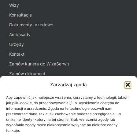
Wizy
Konsultacje
Dokumenty urzędowe
Ambasady
Urzędy
Kontakt
Zamów kuriera do WizaSerwis.
Zamów dokument
Oferta dla firm
Zarządzaj zgodą
Blog WizaSerwis.pl
Aby zapewnić jak najlepsze wrażenia, korzystamy z technologii, takich
Polityka plików cookies (EU)
jak pliki cookie, do przechowywania i/lub uzyskiwania dostępu do
informacji o urządzeniu. Zgoda na te technologie pozwoli nam
przetwarzać dane, takie jak zachowanie podczas przeglądania lub
unikalne identyfikatory na tej stronie. Brak wyrażenia zgody lub
Potrzebujesz pomocy?
wycofanie zgody może niekorzystnie wpłynąć na niektóre cechy i
funkcje.