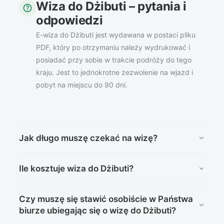
Wiza do Dżibuti – pytania i
help
odpowiedzi
E-wiza do Dżibuti jest wydawana w postaci pliku
PDF, który po otrzymaniu należy wydrukować i
posiadać przy sobie w trakcie podróży do tego
kraju. Jest to jednokrotne zezwolenie na wjazd i
pobyt na miejscu do 90 dni.
Jak długo muszę czekać na wizę?
E-wizę do Dżibuti wydawana jest zwykle w ciągu 2-4
Ile kosztuje wiza do Dżibuti?
dni roboczych od momentu złożenia aplikacji na
stronie ministerstwa.
Opłata za wizę elektroniczną wynosi 64 Euro.
Czy muszę się stawić osobiście w Państwa
biurze ubiegając się o wizę do Dżibuti?