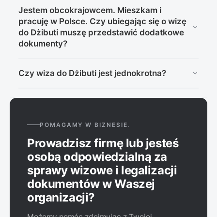
W konsulacie Dżibuti w Berlinie jesteśmy w każdy
Jestem obcokrajowcem. Mieszkam i
wtorek. Komplet wymaganych dokumentów zbieramy
pracuję w Polsce. Czy ubiegając się o wizę
do poprzedzającego piątku, do godziny 13. Aplikacje o
do Dżibuti muszę przedstawić dodatkowe
wizy elektroniczne składamy codziennie.
dokumenty?
Tak, należy dołączyć kopię karty pobytu lub
Czy wiza do Dżibuti jest jednokrotna?
potwierdzenie zameldowania.
Tak, e-wiza to jednokrotne zezwolenie na wjazd i
pobyt do 90 dni.
POMAGAMY W BIZNESIE.
Prowadzisz firmę lub jesteś
osobą odpowiedzialną za
sprawy wizowe i legalizacji
dokumentów w Waszej
organizacji?
Możemy pomóc zdejmując z Twojej