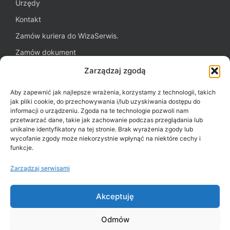
Urzędy
Kontakt
Zamów kuriera do WizaSerwis.
Zamów dokument
Oferta dla firm
Zarządzaj zgodą
Blog WizaSerwis.pl
Aby zapewnić jak najlepsze wrażenia, korzystamy z technologii, takich
Polityka plików cookies (EU)
jak pliki cookie, do przechowywania i/lub uzyskiwania dostępu do
informacji o urządzeniu. Zgoda na te technologie pozwoli nam
przetwarzać dane, takie jak zachowanie podczas przeglądania lub
unikalne identyfikatory na tej stronie. Brak wyrażenia zgody lub
Potrzebujesz pomocy?
wycofanie zgody może niekorzystnie wpłynąć na niektóre cechy i
funkcje.
+48 22 243 43 43
Zarządzaj serwisami
Przejdź na
Notberg.com
Akceptuję
Odmów
2026 © WizaSerwis.pl