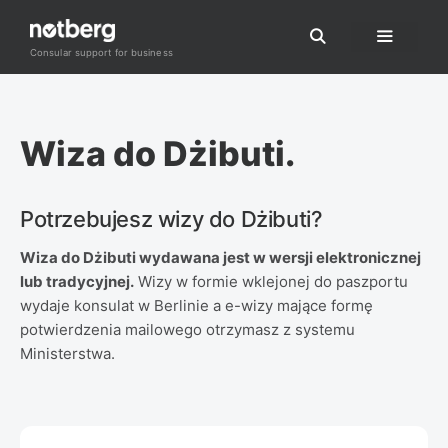
Przejdź
do
Consular support for business
Menu
treści
Wiza do Dżibuti.
Potrzebujesz wizy do Dżibuti?
Wiza do Dżibuti wydawana jest w wersji elektronicznej
lub tradycyjnej.
Wizy w formie wklejonej do paszportu
wydaje konsulat w Berlinie a e-wizy mające formę
potwierdzenia mailowego otrzymasz z systemu
Ministerstwa.