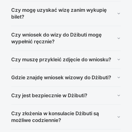
Nie jest to konieczne. Wymagane dokumenty można
Czy mogę uzyskać wizę zanim wykupię
wysłać do nas kurierem, pocztą lub przekazać przez
bilet?
osobę trzecią. Natomiast korzystając z wizy
elektronicznej, przesłać je mailem.
Nie stanowi to najmniejszego problemu. Możemy
Czy wniosek do wizy do Dżibuti mogę
uzupełnić braki w rezerwacjach w oparciu o fikcyjny
wypełnić ręcznie?
bilet lotniczy.
Jak najbardziej. Wniosek można wypełnić ręcznie lub
Czy muszę przykleić zdjęcie do wniosku?
na komputerze. Najważniejsze jest to, aby na jego
końcu znalazł się odręczny, oryginalny podpis.
Zdjęcie musi być finalnie przyklejone, ale możemy to
Gdzie znajdę wniosek wizowy do Dżibuti?
zrobić również w biurze.
Wniosek można pobrać na naszej stronie lub
Czy jest bezpiecznie w Dżibuti?
bezpośrednio na stronie konsulatu w Berlinie –
Wniosek
wizowy do Dżibuti
.
Aktualne informacje i zalecenia dotyczące podróży do
Czy złożenia w konsulacie Dżibuti są
Dżibuti można śledzić na oficjalnej stronie MSZ –
możliwe codziennie?
https://www.gov.pl/web/dyplomacja/dzibuti