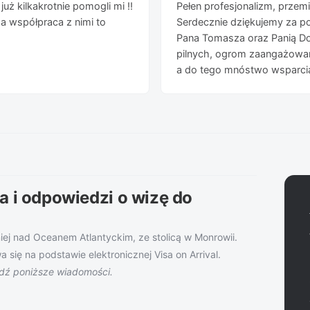
uż kilkakrotnie pomogli mi !!
Pełen profesjonalizm, przemił
a współpraca z nimi to
Serdecznie dziękujemy za p
Pana Tomasza oraz Panią Do
pilnych, ogrom zaangażowani
a do tego mnóstwo wsparcia
a i odpowiedzi o wizę do
iej nad Oceanem Atlantyckim, ze stolicą w Monrowii.
się na podstawie elektronicznej Visa on Arrival.
dź poniższe wiadomości.