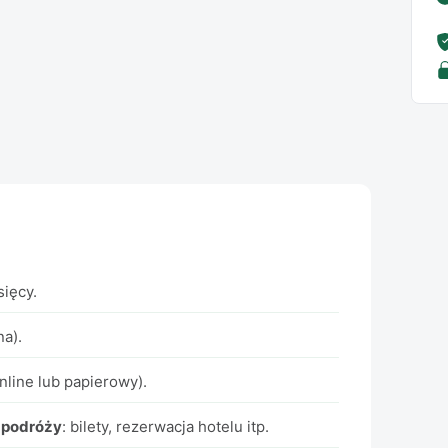
ięcy.
na).
nline lub papierowy).
 podróży
: bilety, rezerwacja hotelu itp.