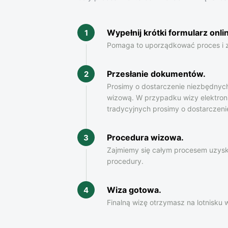
Wypełnij krótki formularz onli
1
Pomaga to uporządkować proces i 
Przesłanie dokumentów
.
2
Prosimy o dostarczenie niezbędny
wizową. W przypadku wizy elektroni
tradycyjnych prosimy o dostarczen
Procedura wizowa.
3
Zajmiemy się całym procesem uzysk
procedury.
Wiza gotowa.
4
Finalną wizę otrzymasz na lotnisku