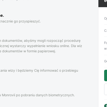
e
ne
.
O
znacznie go przyspieszyć.
Cz
ch dokumentów, abyśmy mogli rozpocząć procedurę
F
cznej wystarczy wypełnienie wniosku online. Dla wiz
w
ie dokumentów w formie papierowej.
G
ania wizy i będziemy Cię informować o przebiegu
 w Monrovii po pobraniu danych biometrycznych.