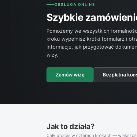
OBSŁUGA ONLINE
Szybkie zamówienie 
Pomożemy we wszystkich formalnośc
kroku wypełnisz krótki formularz i ot
informacje, jak przygotować dokumen
wizy.
Zamów wizę
Bezpłatna kons
Jak to działa?
Cały proces w czterech krokach — większość