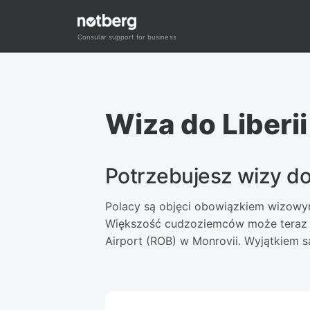
Przejdź
do
Consular support for business
treści
Wiza do Liberii
Potrzebujesz wizy do 
Polacy są objęci obowiązkiem wizowym 
Większość cudzoziemców może teraz zł
Airport (ROB) w Monrovii. Wyjątkiem s