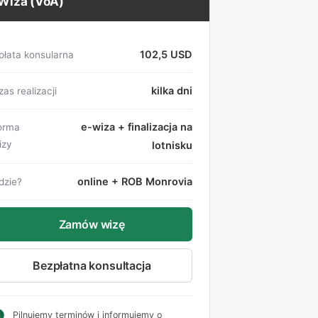
Wiza (VoA)
102,5 USD
płata konsularna
kilka dni
as realizacji
e-wiza + finalizacja na
orma
izy
lotnisku
online + ROB Monrovia
dzie?
Zamów wizę
Bezpłatna konsultacja
Pilnujemy terminów i informujemy o