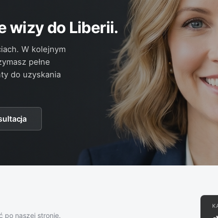
wizy do Liberii.
iach. W kolejnym
rzymasz pełne
ty do uzyskania
ultacja
K
 po naszej stronie.