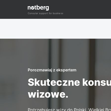
Przejdź
do
Consular support for business
treści
Porozmawiaj z ekspertem
Skuteczne konsu
wizowe.
Potrzebujesz wizy do Polski, Wielkiej Br