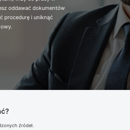
 chcesz oddawać dokumentów
ć procedurę i uniknąć
mowy.
ać?
zonych źródeł.