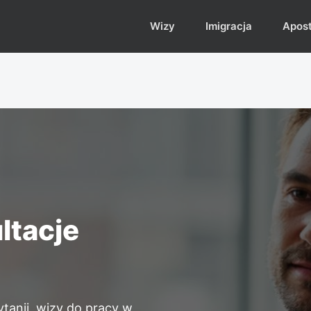
Wizy
Imigracja
Aposti
ltacje
ytanii, wizy do pracy w