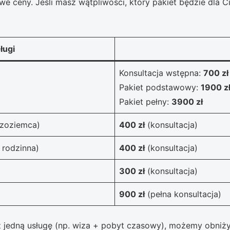
 ceny. Jeśli masz wątpliwości, który pakiet będzie dla Cie
ługi
Konsultacja wstępna:
700 zł
Pakiet podstawowy:
1900 z
Pakiet pełny:
3900 zł
dzoziemca)
400 zł
(konsultacja)
 rodzinna)
400 zł
(konsultacja)
300 zł
(konsultacja)
900 zł
(pełna konsultacja)
ż jedną usługę (np. wiza + pobyt czasowy), możemy obniż