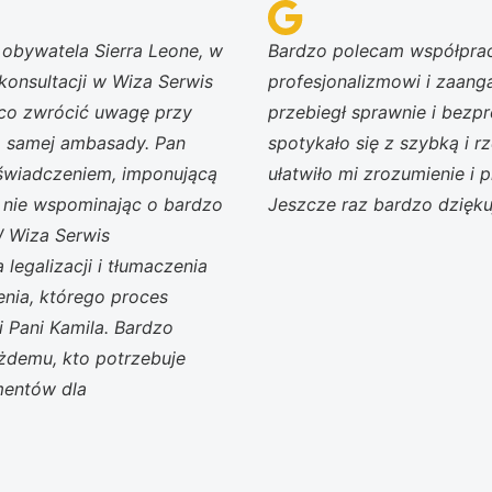
 obywatela Sierra Leone, w
Bardzo polecam współpra
konsultacji w Wiza Serwis
profesjonalizmowi i zaan
 co zwrócić uwagę przy
przebiegł sprawnie i bez
a samej ambasady. Pan
spotykało się z szybką i 
świadczeniem, imponującą
ułatwiło mi zrozumienie i 
 nie wspominając o bardzo
Jeszcze raz bardzo dzięku
W Wiza Serwis
legalizacji i tłumaczenia
nia, którego proces
i Pani Kamila. Bardzo
ażdemu, kto potrzebuje
mentów dla