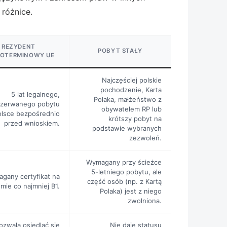
 różnice.
REZYDENT
POBYT STAŁY
OTERMINOWY UE
Najczęściej polskie
pochodzenie, Karta
5 lat legalnego,
Polaka, małżeństwo z
rzerwanego pobytu
obywatelem RP lub
lsce bezpośrednio
krótszy pobyt na
przed wnioskiem.
podstawie wybranych
zezwoleń.
Wymagany przy ścieżce
5-letniego pobytu, ale
gany certyfikat na
część osób (np. z Kartą
mie co najmniej B1.
Polaka) jest z niego
zwolniona.
ozwala osiedlać się
Nie daje statusu