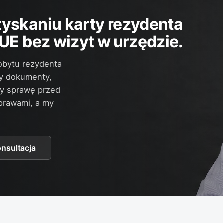
skaniu karty rezydenta
E bez wizyt w urzędzie.
obytu rezydenta
y dokumenty,
y sprawę przed
prawami, a my
onsultacja