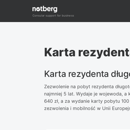
Przejdź
do
Consular support for business
treści
Karta rezyden
Karta rezydenta dłu
Zezwolenie na pobyt rezydenta długot
najmniej 5 lat. Wydaje je wojewoda, a
640 zł, a za wydanie karty pobytu 100
zezwolenia i mobilność w Unii Europejs