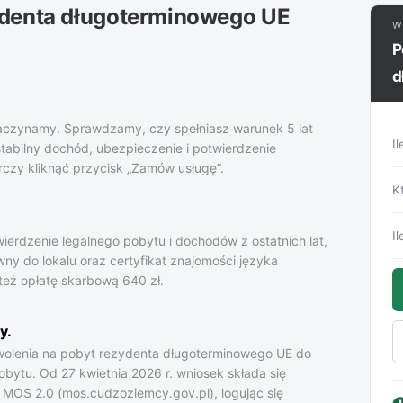
ydenta długoterminowego UE
W
P
d
 zaczynamy. Sprawdzamy, czy spełniasz warunek 5 lat
Il
abilny dochód, ubezpieczenie i potwierdzenie
rczy kliknąć przycisk „Zamów usługę”.
K
Il
rdzenie legalnego pobytu i dochodów z ostatnich lat,
ny do lokalu oraz certyfikat znajomości języka
też opłatę skarbową 640 zł.
y.
wolenia na pobyt rezydenta długoterminowego UE do
bytu. Od 27 kwietnia 2026 r. wniosek składa się
e MOS 2.0 (mos.cudzoziemcy.gov.pl), logując się