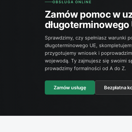
OBSŁUGA ONLINE
Zamów pomoc w uzy
długoterminowego U
Sprawdzimy, czy spełniasz warunki p
długoterminowego UE, skompletujem
przygotujemy wniosek i poprowadzim
wojewodą. Ty zajmujesz się swoimi s
prowadzimy formalności od A do Z.
Zamów usługę
Bezpłatna k