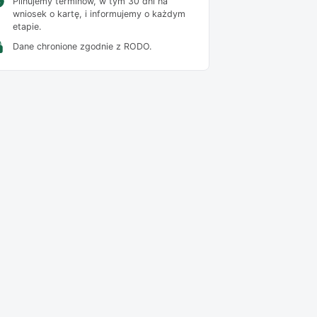
Pilnujemy terminów, w tym 30 dni na
wniosek o kartę, i informujemy o każdym
etapie.
Dane chronione zgodnie z RODO.