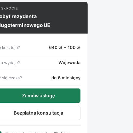
 SKRÓCIE
obyt rezydenta
ługoterminowego UE
640 zł + 100 zł
e kosztuje?
Wojewoda
to wydaje?
do 6 miesięcy
e się czeka?
Zamów usługę
Bezpłatna konsultacja