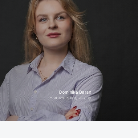
Dominika Baran
– prawnik imigracyjny