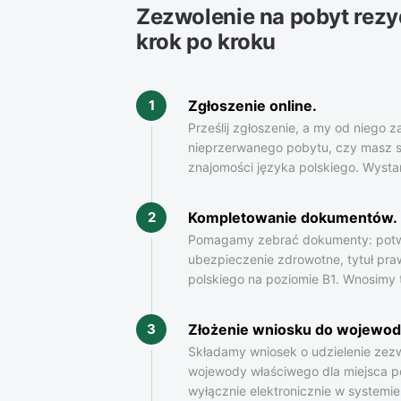
Zezwolenie na pobyt rez
krok po kroku
Zgłoszenie online.
1
Prześlij zgłoszenie, a my od niego
nieprzerwanego pobytu, czy masz st
znajomości języka polskiego. Wysta
Kompletowanie dokumentów.
2
Pomagamy zebrać dokumenty: potwie
ubezpieczenie zdrowotne, tytuł praw
polskiego na poziomie B1. Wnosimy 
Złożenie wniosku do wojewod
3
Składamy wniosek o udzielenie zez
wojewody właściwego dla miejsca po
wyłącznie elektronicznie w systemi