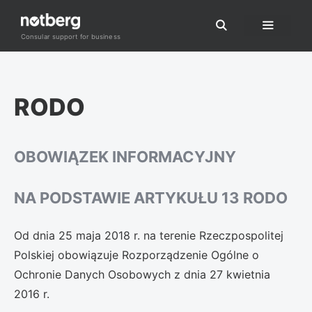
Przejdź
do
Consular support for business
Menu
treści
RODO
OBOWIĄZEK INFORMACYJNY
NA PODSTAWIE ARTYKUŁU 13 RODO
Od dnia 25 maja 2018 r. na terenie Rzeczpospolitej
Polskiej obowiązuje Rozporządzenie Ogólne o
Ochronie Danych Osobowych z dnia 27 kwietnia
2016 r.