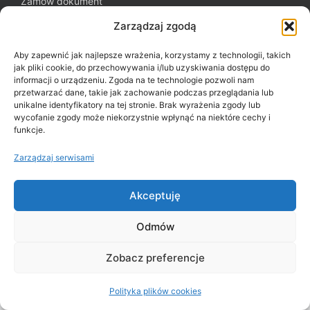
Zamów dokument
Oferta dla firm
Zarządzaj zgodą
Blog WizaSerwis.pl
Aby zapewnić jak najlepsze wrażenia, korzystamy z technologii, takich
Polityka plików cookies (EU)
jak pliki cookie, do przechowywania i/lub uzyskiwania dostępu do
informacji o urządzeniu. Zgoda na te technologie pozwoli nam
przetwarzać dane, takie jak zachowanie podczas przeglądania lub
unikalne identyfikatory na tej stronie. Brak wyrażenia zgody lub
Potrzebujesz pomocy?
wycofanie zgody może niekorzystnie wpłynąć na niektóre cechy i
funkcje.
+48 22 243 43 43
Zarządzaj serwisami
Przejdź na
Notberg.com
Akceptuję
Odmów
2026 © WizaSerwis.pl
Zobacz preferencje
Polityka plików cookies