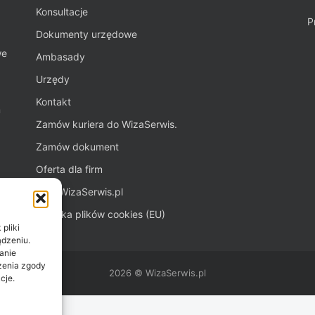
Konsultacje
P
Dokumenty urzędowe
we
Ambasady
Urzędy
Kontakt
m
Zamów kuriera do WizaSerwis.
Zamów dokument
Oferta dla firm
Blog WizaSerwis.pl
Polityka plików cookies (EU)
pliki
ądzeniu.
anie
ażenia zgody
2026 © WizaSerwis.pl
cje.