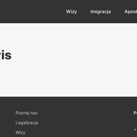
Wizy
Imigracja
Aposti
is
Poznaj nas
P
Legalizacja
+
Wizy