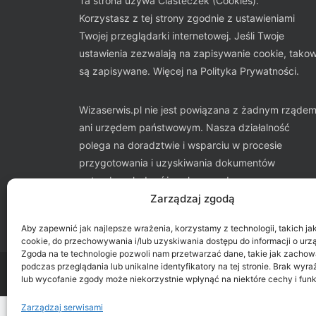
Ta strona używa Ciasteczek (Cookies).
Korzystasz z tej strony zgodnie z ustawieniami
Twojej przeglądarki internetowej. Jeśli Twoje
ustawienia zezwalają na zapisywanie cookie, tako
są zapisywane. Więcej na
Polityka Prywatności
.
Wizaserwis.pl nie jest powiązana z żadnym rząde
ani urzędem państwowym. Nasza działalność
polega na doradztwie i wsparciu w procesie
przygotowania i uzyskiwania dokumentów
potrzebnych do różnych procedur
administracyjnych.
Zarządzaj zgodą
Aby zapewnić jak najlepsze wrażenia, korzystamy z technologii, takich jak 
cookie, do przechowywania i/lub uzyskiwania dostępu do informacji o urz
Zgoda na te technologie pozwoli nam przetwarzać dane, takie jak zachow
podczas przeglądania lub unikalne identyfikatory na tej stronie. Brak wyr
lub wycofanie zgody może niekorzystnie wpłynąć na niektóre cechy i funk
Zarządzaj serwisami